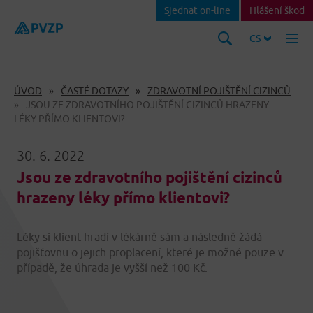
Sjednat on-line
Hlášení škod
CS
ÚVOD
ČASTÉ DOTAZY
ZDRAVOTNÍ POJIŠTĚNÍ CIZINCŮ
JSOU ZE ZDRAVOTNÍHO POJIŠTĚNÍ CIZINCŮ HRAZENY
LÉKY PŘÍMO KLIENTOVI?
30. 6. 2022
Jsou ze zdravotního pojištění cizinců
hrazeny léky přímo klientovi?
Léky si klient hradí v lékárně sám a následně žádá
pojišťovnu o jejich proplacení, které je možné pouze v
případě, že úhrada je vyšší než 100 Kč.