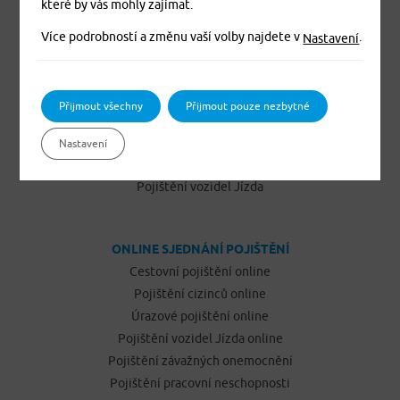
které by vás mohly zajímat.
Dětské úrazové pojištění MEDVÍDEK
Základní zdravotní pojištění cizinců
Více podrobností a změnu vaší volby najdete v
.
Nastavení
Komplexní zdravotní pojištění cizinců Plus
Komplexní zdravotní pojištění cizinců Exclusive
Pojištění domácnosti
Přijmout všechny
Přijmout pouze nezbytné
Pojištění budov a ostatních staveb
Pojištění odpovědnosti občanů
Nastavení
Pojištění podnikatelů
Pojištění vozidel Jízda
ONLINE SJEDNÁNÍ POJIŠTĚNÍ
Cestovní pojištění online
Pojištění cizinců online
Úrazové pojištění online
Pojištění vozidel Jízda online
Pojištění závažných onemocnění
Pojištění pracovní neschopnosti