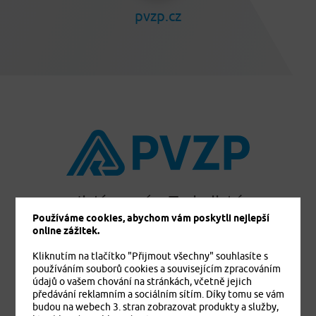
pvzp.cz
Jistíme vás. To je jisté
Používáme cookies, abychom vám poskytli nejlepší
online zážitek.
Kliknutím na tlačítko "Přijmout všechny" souhlasíte s
používáním souborů cookies a souvisejícím zpracováním
PRODUKTY
údajů o vašem chování na stránkách, včetně jejich
Cestovní pojištění
předávání reklamním a sociálním sítím. Díky tomu se vám
Úrazové pojištění
budou na webech 3. stran zobrazovat produkty a služby,