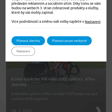
předávání reklamním a sociálním sítím. Díky tomu se vám
20. 7. 2022
budou na webech 3. stran zobrazovat produkty a služby,
které by vás mohly zajímat.
Více podrobností a změnu vaší volby najdete v
.
Nastavení
Přijmout všechny
Přijmout pouze nezbytné
Nastavení
Křídla úspěchu: Půl roku 2022 cyklisty Jiřího
Janoška
Dráhového cyklistu Jiřího Janoška PVZP podporuje pod
značkou Křídla úspěchu
18. 7. 2022