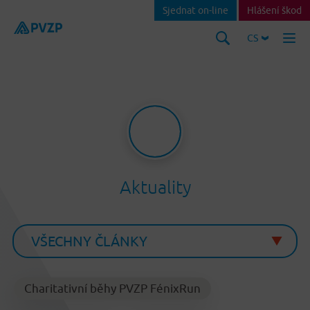
Sjednat on-line
Hlášení škod
CS
Aktuality
Charitativní běhy PVZP FénixRun