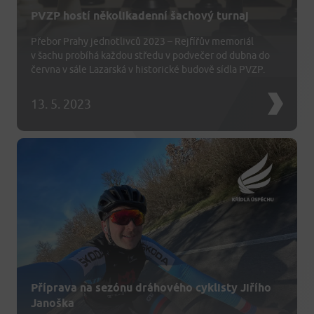
PVZP hostí několikadenní šachový turnaj
Přebor Prahy jednotlivců 2023 – Rejfířův memoriál
v šachu probíhá každou středu v podvečer od dubna do
června v sále Lazarská v historické budově sídla PVZP.
13. 5. 2023
Příprava na sezónu dráhového cyklisty Jiřího
Janoška