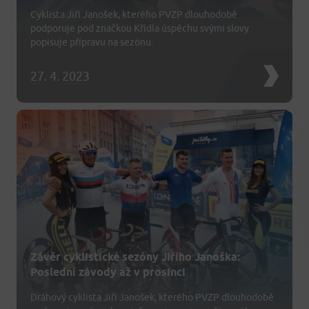
Cyklista Jiří Janošek, kterého PVZP dlouhodobě
podporuje pod značkou Křídla úspěchu svými slovy
popisuje přípravu na sezónu.
27. 4. 2023
Závěr cyklistické sezóny Jiřího Janoška:
Poslední závody až v prosinci
Dráhový cyklista Jiří Janošek, kterého PVZP dlouhodobě