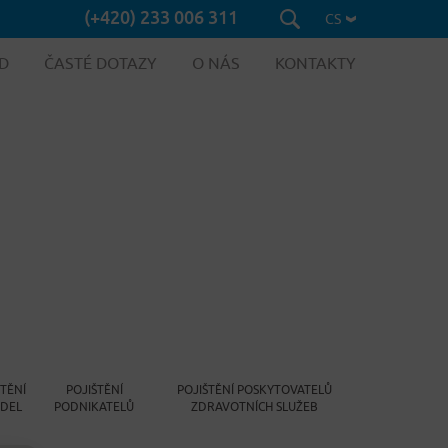
(+420) 233 006 311
CS
D
ČASTÉ DOTAZY
O NÁS
KONTAKTY
ŠTĚNÍ
POJIŠTĚNÍ
POJIŠTĚNÍ POSKYTOVATELŮ
IDEL
PODNIKATELŮ
ZDRAVOTNÍCH SLUŽEB