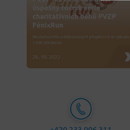
úspěšný ročník série
charitativních běhů PVZP
FénixRun
Na startovném a dobrovolných příspěvcích se vybralo
1 600 000 korun.
26. 10. 2022
+420 233 006 311