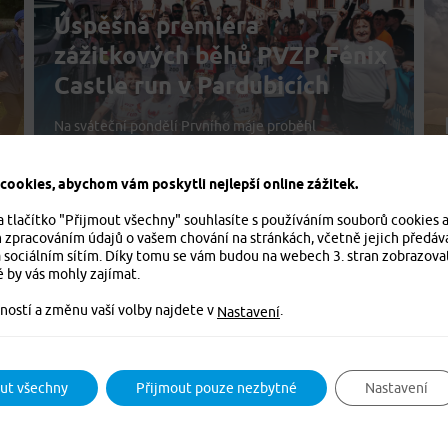
Úspěšná premiéra
zážitkových běhů PVZP Fénix
Castle run v Pardubicích
Na sváteční pondělí Prvního máje proběhl
v Pardubicích na zámku a v přilehlém rozkvetlém
parku historicky první PVZP Fénix Castle run – den
ookies, abychom vám poskytli nejlepší online zážitek.
plný běžeckých závodů, včetně dětských a
charitativních.
a tlačítko "Přijmout všechny" souhlasíte s používáním souborů cookies 
m zpracováním údajů o vašem chování na stránkách, včetně jejich předáv
4. 5. 2023
 sociálním sítím. Díky tomu se vám budou na webech 3. stran zobrazova
é by vás mohly zajímat.
ností a změnu vaší volby najdete v
.
Nastavení
ut všechny
Přijmout pouze nezbytné
Nastavení