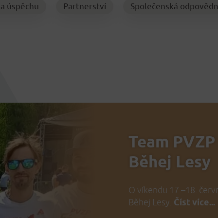
la úspěchu
Partnerství
Společenská odpovědn
Team PVZP 
Běhej Lesy
O víkendu 17.–18. červn
Běhej Lesy.
Číst více...