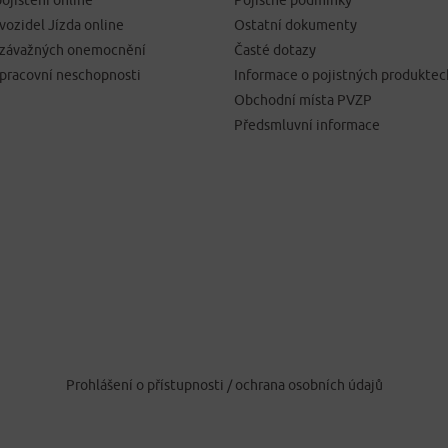
ojištění online
Pojistné podmínky
 vozidel Jízda online
Ostatní dokumenty
í závažných onemocnění
Časté dotazy
 pracovní neschopnosti
Informace o pojistných produktec
Obchodní místa PVZP
Předsmluvní informace
Prohlášení o přístupnosti
/
ochrana osobních údajů