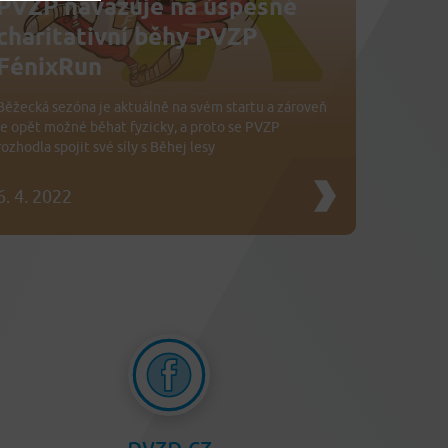
PVZP navazuje na úspěšné
charitativní běhy PVZP
FénixRun
Běžecká sezóna je aktuálně na svém startu a zároveň
je opět možné běhat fyzicky, a proto se PVZP
rozhodla spojit své síly s Běhej lesy
6. 4. 2022
pvzp.cz