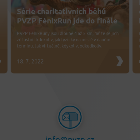
Série charitativních běhů
PVZP FénixRun jde do finále
PVZP FénixRuny jsou dlouhé 4 až 5 km, může se jich
zúčastnit kdokoliv, jak fyzicky na místě v daném
termínu, tak virtuálně, kdykoliv, odkudkoliv.
18. 7. 2022
info@pvzp.cz