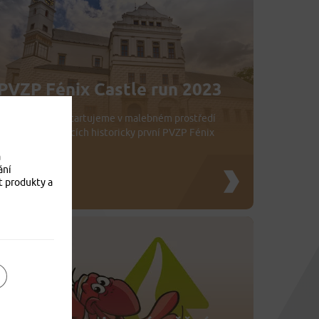
PVZP Fénix Castle run 2023
Už 1. května odstartujeme v malebném prostředí
zámku v Pardubicích historicky první PVZP Fénix
Castle run.
a
ání
21. 4. 2023
t produkty a