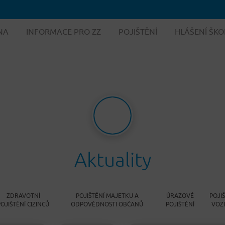
NA
INFORMACE PRO ZZ
POJIŠTĚNÍ
HLÁŠENÍ ŠKO
Aktuality
ZDRAVOTNÍ
POJIŠTĚNÍ MAJETKU A
ÚRAZOVÉ
POJI
POJIŠTĚNÍ CIZINCŮ
ODPOVĚDNOSTI OBČANŮ
POJIŠTĚNÍ
VOZ