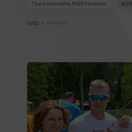
Charitativní běhy PVZP FénixRun
Kříd
ÚVOD
AKTUALITY