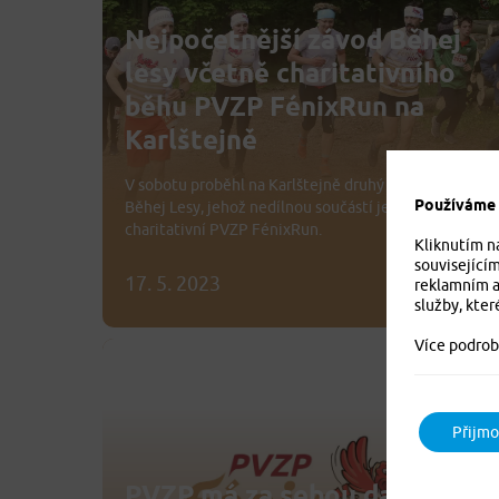
Nejpočetnější závod Běhej
lesy včetně charitativního
běhu PVZP FénixRun na
Karlštejně
V sobotu proběhl na Karlštejně druhý letošní závod
Používáme c
Běhej Lesy, jehož nedílnou součástí je již tradičně i
charitativní PVZP FénixRun.
Kliknutím n
související
17. 5. 2023
reklamním a
služby, kter
Více podrob
Přijmo
PVZP má za sebou další