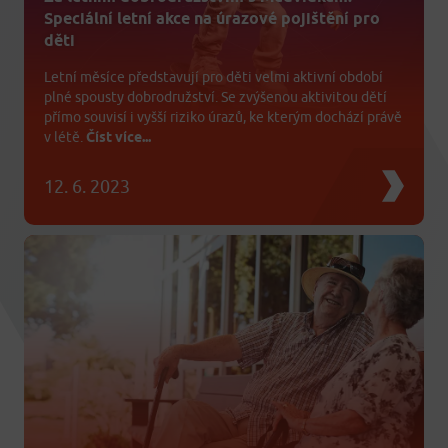
Speciální letní akce na úrazové pojištění pro
děti
Letní měsíce představují pro děti velmi aktivní období
plné spousty dobrodružství. Se zvýšenou aktivitou dětí
přímo souvisí i vyšší riziko úrazů, ke kterým dochází právě
v létě.
Číst více...
12. 6. 2023