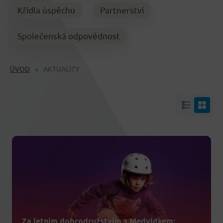
Křídla úspěchu
Partnerství
Společenská odpovědnost
ÚVOD
AKTUALITY
Za letním dobrodružstvím s Medvídkem: