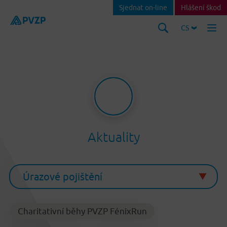
Sjednat on-line
Hlášení škod
CS
Aktuality
Charitativní běhy PVZP FénixRun