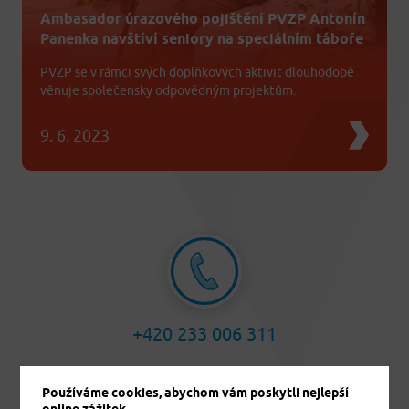
Ambasador úrazového pojištění PVZP Antonín
Panenka navštíví seniory na speciálním táboře
PVZP se v rámci svých doplňkových aktivit dlouhodobě
věnuje společensky odpovědným projektům.
9. 6. 2023
+420 233 006 311
Používáme cookies, abychom vám poskytli nejlepší
online zážitek.