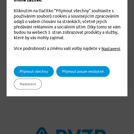
Kliknutím na tlačítko "Přijmout všechny" souhlasíte s
používáním souborů cookies a souvisejícím zpracováním
údajů o vašem chování na stránkách, včetně jejich
info@pvzp.cz
předávání reklamním a sociálním sítím. Díky tomu se vám
budou na webech 3. stran zobrazovat produkty a služby,
které by vás mohly zajímat.
Více podrobností a změnu vaší volby najdete v
.
Nastavení
Přijmout všechny
Přijmout pouze nezbytné
pvzp.cz
Nastavení