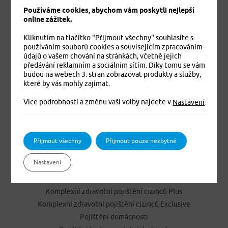
Používáme cookies, abychom vám poskytli nejlepší
online zážitek.
Kliknutím na tlačítko "Přijmout všechny" souhlasíte s
používáním souborů cookies a souvisejícím zpracováním
údajů o vašem chování na stránkách, včetně jejich
předávání reklamním a sociálním sítím. Díky tomu se vám
budou na webech 3. stran zobrazovat produkty a služby,
Jistíme vás. To je jisté
které by vás mohly zajímat.
Více podrobností a změnu vaší volby najdete v
.
Nastavení
PRODUKTY
Cestovní pojištění
Přijmout všechny
Přijmout pouze nezbytné
Úrazové pojištění
Nastavení
Dětské úrazové pojištění MEDVÍDEK
Základní zdravotní pojištění cizinců
Komplexní zdravotní pojištění cizinců Plus
Komplexní zdravotní pojištění cizinců Exclusive
Pojištění domácnosti