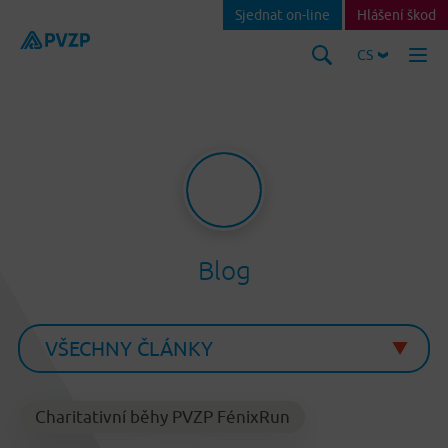
Sjednat on-line
Hlášení škod
CS
Blog
Charitativní běhy PVZP FénixRun