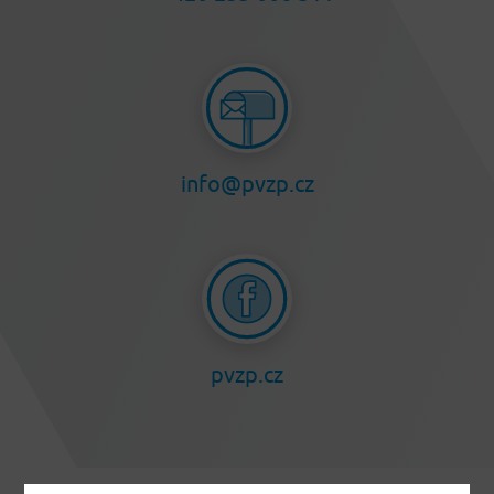
info@pvzp.cz
pvzp.cz