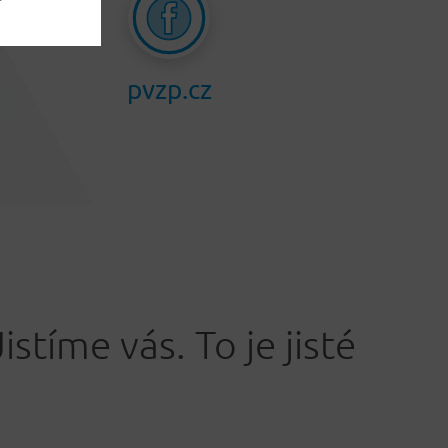
pvzp.cz
Jistíme vás. To je jisté