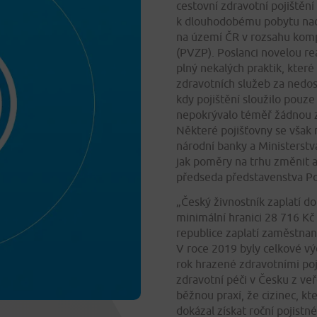
cestovní zdravotní pojištění
k dlouhodobému pobytu nad 
na území ČR v rozsahu kompl
(PVZP). Poslanci novelou rea
plný nekalých praktik, které
zdravotních služeb za nedost
kdy pojištění sloužilo pouze 
nepokrývalo téměř žádnou z
Některé pojišťovny se však
národní banky a Ministerstva
jak poměry na trhu změnit a
předseda představenstva Po
„Český živnostník zaplatí d
minimální hranici 28 716 Kč
republice zaplatí zaměstna
V roce 2019 byly celkové vý
rok hrazené zdravotními poj
zdravotní péči v Česku z ve
běžnou praxí, že cizinec, kt
dokázal získat roční pojistn