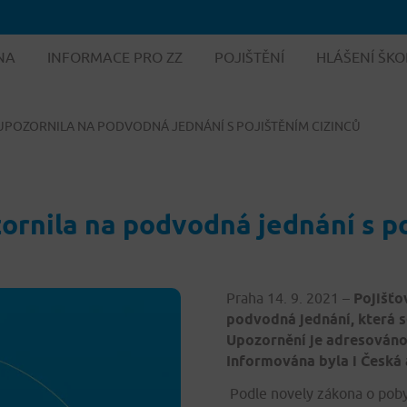
NA
INFORMACE PRO ZZ
POJIŠTĚNÍ
HLÁŠENÍ ŠKO
, UPOZORNILA NA PODVODNÁ JEDNÁNÍ S POJIŠTĚNÍM CIZINCŮ
zornila na podvodná jednání s p
Praha 14. 9. 2021 –
Pojišťo
podvodná jednání, která se
Upozornění je adresováno 
Informována byla i Česká 
Podle novely zákona o poby