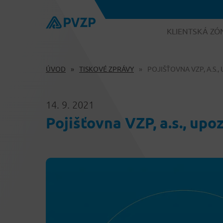
KLIENTSKÁ ZÓ
ÚVOD
TISKOVÉ ZPRÁVY
POJIŠŤOVNA VZP, A.S.
14. 9. 2021
Pojišťovna VZP, a.s., upo