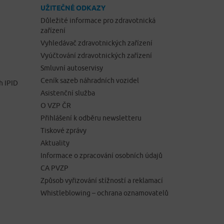
UŽITEČNÉ ODKAZY
Důležité informace pro zdravotnická
zařízení
Vyhledávač zdravotnických zařízení
Vyúčtování zdravotnických zařízení
Smluvní autoservisy
Ceník sazeb náhradních vozidel
h IPID
Asistenční služba
O VZP ČR
Přihlášení k odběru newsletteru
Tiskové zprávy
Aktuality
Informace o zpracování osobních údajů
CA PVZP
Způsob vyřizování stížností a reklamací
Whistleblowing – ochrana oznamovatelů