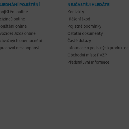
SJEDNÁNÍ POJIŠTĚNÍ
NEJČASTĚJI HLEDÁTE
pojištění online
Kontakty
 cizinců online
Hlášení škod
ojištění online
Pojistné podmínky
 vozidel Jízda online
Ostatní dokumenty
í závažných onemocnění
Časté dotazy
 pracovní neschopnosti
Informace o pojistných produktec
Obchodní místa PVZP
Předsmluvní informace