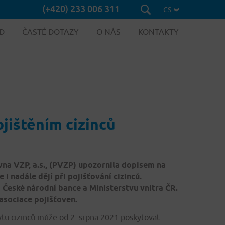
(+420) 233 006 311
CS
D
ČASTÉ DOTAZY
O NÁS
KONTAKTY
ojištěním cizinců
vna VZP, a.s., (PVZP) upozornila dopisem na
 i nadále dějí při pojišťování cizinců.
České národní bance a Ministerstvu vnitra ČR.
asociace pojišťoven.
tu cizinců může od 2. srpna 2021 poskytovat