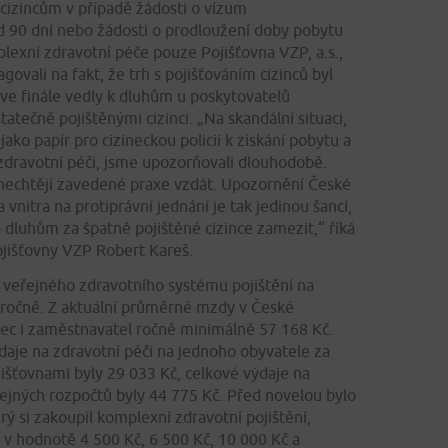
 cizincům v případě žádosti o vízum
90 dní nebo žádosti o prodloužení doby pobytu
exní zdravotní péče pouze Pojišťovna VZP, a.s.,
govali na fakt, že trh s pojišťováním cizinců byl
 ve finále vedly k dluhům u poskytovatelů
atečně pojištěnými cizinci. „Na skandální situaci,
jako papír pro cizineckou policii k získání pobytu a
dravotní péči, jsme upozorňovali dlouhodobě.
 nechtějí zavedené praxe vzdát. Upozornění České
 vnitra na protiprávní jednání je tak jedinou šancí,
 dluhům za špatně pojištěné cizince zamezit,“ říká
jišťovny VZP Robert Kareš.
o veřejného zdravotního systému pojištění na
 ročně. Z aktuální průměrné mzdy v České
nec i zaměstnavatel ročně minimálně 57 168 Kč.
daje na zdravotní péči na jednoho obyvatele za
išťovnami byly 29 033 Kč, celkové výdaje na
řejných rozpočtů byly 44 775 Kč. Před novelou bylo
erý si zakoupil komplexní zdravotní pojištění,
é v hodnotě 4 500 Kč, 6 500 Kč, 10 000 Kč a