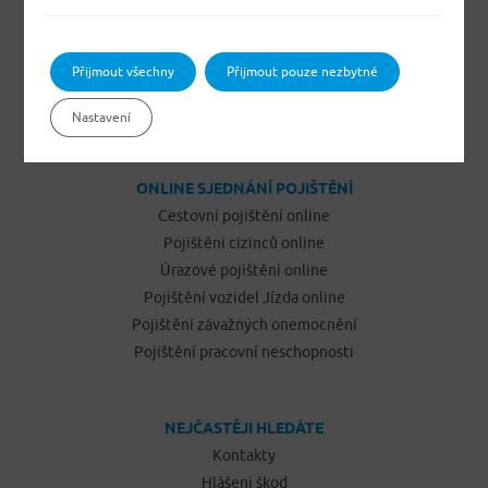
Pojištění domácnosti
Pojištění budov a ostatních staveb
Pojištění odpovědnosti občanů
Přijmout všechny
Přijmout pouze nezbytné
Pojištění podnikatelů
Pojištění vozidel Jízda
Nastavení
ONLINE SJEDNÁNÍ POJIŠTĚNÍ
Cestovní pojištění online
Pojištění cizinců online
Úrazové pojištění online
Pojištění vozidel Jízda online
Pojištění závažných onemocnění
Pojištění pracovní neschopnosti
NEJČASTĚJI HLEDÁTE
Kontakty
Hlášení škod