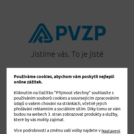
Jistíme vás. To je jisté
Používáme cookies, abychom vám poskytli nejlepší
online zážitek.
PRODUKTY
Cestovní pojištění
Kliknutím na tlačítko "Přijmout všechny" souhlasíte s
Úrazové pojištění
používáním souborů cookies a souvisejícím zpracováním
údajů o vašem chování na stránkách, včetně jejich
Dětské úrazové pojištění MEDVÍDEK
předávání reklamním a sociálním sítím. Díky tomu se vám
Základní zdravotní pojištění cizinců
budou na webech 3. stran zobrazovat produkty a služby,
které by vás mohly zajímat.
Komplexní zdravotní pojištění cizinců Plus
Komplexní zdravotní pojištění cizinců Exclusive
Více podrobností a změnu vaší volby najdete v
.
Nastavení