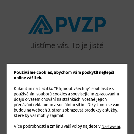
Jistíme vás. To je jisté
Používáme cookies, abychom vám poskytli nejlepší
PRODUKTY
online zážitek.
Cestovní pojištění
Kliknutím na tlačítko "Přijmout všechny" souhlasíte s
Úrazové pojištění
používáním souborů cookies a souvisejícím zpracováním
Dětské úrazové pojištění MEDVÍDEK
údajů o vašem chování na stránkách, včetně jejich
Základní zdravotní pojištění cizinců
předávání reklamním a sociálním sítím. Díky tomu se vám
budou na webech 3. stran zobrazovat produkty a služby,
Komplexní zdravotní pojištění cizinců Plus
které by vás mohly zajímat.
Komplexní zdravotní pojištění cizinců Exclusive
Více podrobností a změnu vaší volby najdete v
.
Pojištění domácnosti
Nastavení
Pojištění budov a ostatních staveb