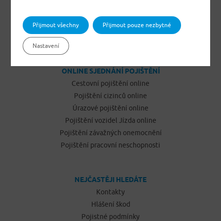
Pojištění odpovědnosti občanů
Pojištění podnikatelů
Přijmout všechny
Přijmout pouze nezbytné
Pojištění vozidel Jízda
Nastavení
ONLINE SJEDNÁNÍ POJIŠTĚNÍ
Cestovní pojištění online
Pojištění cizinců online
Úrazové pojištění online
Pojištění vozidel Jízda online
Pojištění závažných onemocnění
Pojištění pracovní neschopnosti
NEJČASTĚJI HLEDÁTE
Kontakty
Hlášení škod
Pojistné podmínky