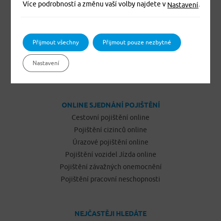
Více podrobností a změnu vaší volby najdete v
.
Nastavení
Komplexní zdravotní pojištění cizinců Exclusive
Pojištění domácnosti
Pojištění budov a ostatních staveb
Přijmout všechny
Přijmout pouze nezbytné
Pojištění odpovědnosti občanů
Pojištění podnikatelů
Nastavení
Pojištění vozidel Jízda
ONLINE SJEDNÁNÍ POJIŠTĚNÍ
Cestovní pojištění online
Pojištění cizinců online
Úrazové pojištění online
Pojištění vozidel Jízda online
Pojištění závažných onemocnění
Pojištění pracovní neschopnosti
NEJČASTĚJI HLEDÁTE