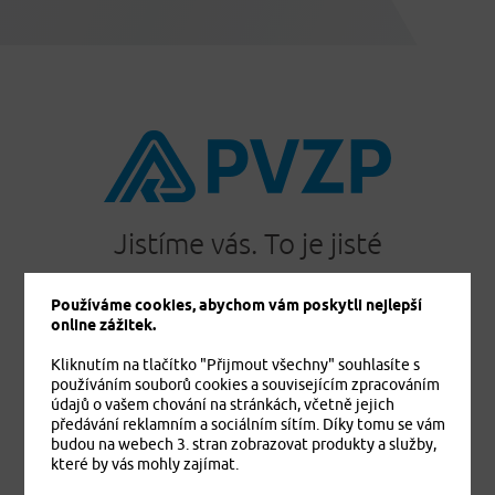
Jistíme vás. To je jisté
Používáme cookies, abychom vám poskytli nejlepší
online zážitek.
PRODUKTY
Kliknutím na tlačítko "Přijmout všechny" souhlasíte s
Cestovní pojištění
používáním souborů cookies a souvisejícím zpracováním
Úrazové pojištění
údajů o vašem chování na stránkách, včetně jejich
předávání reklamním a sociálním sítím. Díky tomu se vám
Dětské úrazové pojištění MEDVÍDEK
budou na webech 3. stran zobrazovat produkty a služby,
Základní zdravotní pojištění cizinců
které by vás mohly zajímat.
Komplexní zdravotní pojištění cizinců Plus