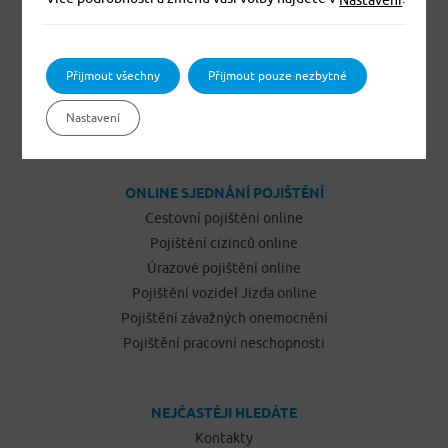
Pojištění domácnosti
Pojištění budov a ostatních staveb
Pojištění odpovědnosti občanů
Přijmout všechny
Přijmout pouze nezbytné
Pojištění podnikatelů
Nastavení
Pojištění vozidel Jízda
ONLINE SJEDNÁNÍ POJIŠTĚNÍ
Cestovní pojištění online
Pojištění cizinců online
Úrazové pojištění online
Pojištění vozidel Jízda online
Pojištění závažných onemocnění
Pojištění pracovní neschopnosti
NEJČASTĚJI HLEDÁTE
Kontakty