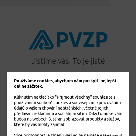
Jistíme vás. To je jisté
Používáme cookies, abychom vám poskytli nejlepší
online zážitek.
PRODUKTY
Kliknutím na tlačítko "Přijmout všechny" souhlasíte s
Cestovní pojištění
používáním souborů cookies a souvisejícím zpracováním
Úrazové pojištění
údajů o vašem chování na stránkách, včetně jejich
Dětské úrazové pojištění MEDVÍDEK
předávání reklamním a sociálním sítím. Díky tomu se vám
budou na webech 3. stran zobrazovat produkty a služby,
Základní zdravotní pojištění cizinců
které by vás mohly zajímat.
Komplexní zdravotní pojištění cizinců Plus
Komplexní zdravotní pojištění cizinců Exclusive
Více podrobností a změnu vaší volby najdete v
.
Nastavení