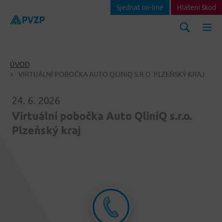
Sjednat on-line
Hlášení škod
ÚVOD
VIRTUÁLNÍ POBOČKA AUTO QLINIQ S.R.O. PLZEŇSKÝ KRAJ
24. 6. 2026
Virtuální pobočka Auto QliniQ s.r.o.
Plzeňský kraj