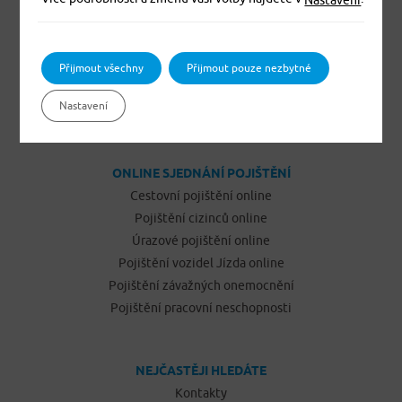
Pojištění domácnosti
Pojištění budov a ostatních staveb
Pojištění odpovědnosti občanů
Přijmout všechny
Přijmout pouze nezbytné
Pojištění podnikatelů
Nastavení
Pojištění vozidel Jízda
ONLINE SJEDNÁNÍ POJIŠTĚNÍ
Cestovní pojištění online
Pojištění cizinců online
Úrazové pojištění online
Pojištění vozidel Jízda online
Pojištění závažných onemocnění
Pojištění pracovní neschopnosti
NEJČASTĚJI HLEDÁTE
Kontakty