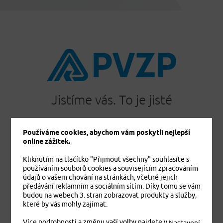
Jistíme vás. To je jisté
Používáme cookies, abychom vám poskytli nejlepší
online zážitek.
PRODUKTY
Kliknutím na tlačítko "Přijmout všechny" souhlasíte s
Cestovní pojištění
používáním souborů cookies a souvisejícím zpracováním
Úrazové pojištění
údajů o vašem chování na stránkách, včetně jejich
Dětské úrazové pojištění MEDVÍDEK
předávání reklamním a sociálním sítím. Díky tomu se vám
budou na webech 3. stran zobrazovat produkty a služby,
Základní zdravotní pojištění cizinců
které by vás mohly zajímat.
Komplexní zdravotní pojištění cizinců Plus
Komplexní zdravotní pojištění cizinců Exclusive
Více podrobností a změnu vaší volby najdete v
.
Nastavení