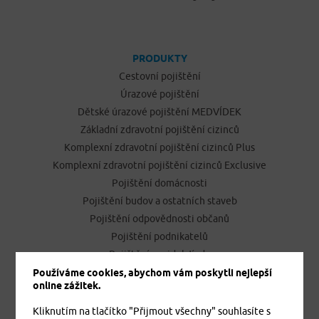
PRODUKTY
Cestovní pojištění
Úrazové pojištění
Dětské úrazové pojištění MEDVÍDEK
Základní zdravotní pojištění cizinců
Komplexní zdravotní pojištění cizinců Plus
Komplexní zdravotní pojištění cizinců Exclusive
Pojištění domácnosti
Pojištění budov a ostatních staveb
Pojištění odpovědnosti občanů
Pojištění podnikatelů
Pojištění vozidel Jízda
Používáme cookies, abychom vám poskytli nejlepší
online zážitek.
ONLINE SJEDNÁNÍ POJIŠTĚNÍ
Kliknutím na tlačítko "Přijmout všechny" souhlasíte s