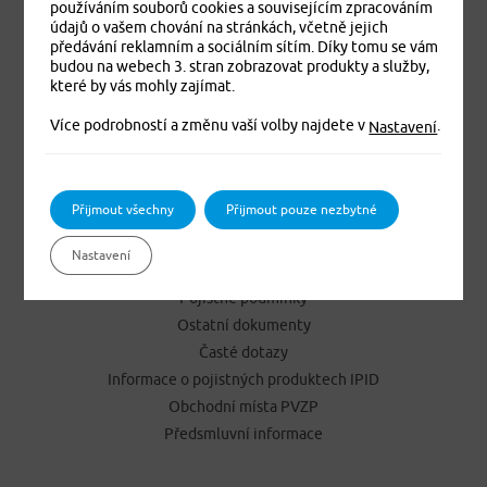
Cestovní pojištění online
používáním souborů cookies a souvisejícím zpracováním
údajů o vašem chování na stránkách, včetně jejich
Pojištění cizinců online
předávání reklamním a sociálním sítím. Díky tomu se vám
Úrazové pojištění online
budou na webech 3. stran zobrazovat produkty a služby,
Pojištění vozidel Jízda online
které by vás mohly zajímat.
Pojištění závažných onemocnění
Více podrobností a změnu vaší volby najdete v
.
Nastavení
Pojištění pracovní neschopnosti
Přijmout všechny
Přijmout pouze nezbytné
NEJČASTĚJI HLEDÁTE
Kontakty
Nastavení
Hlášení škod
Pojistné podmínky
Ostatní dokumenty
Časté dotazy
Informace o pojistných produktech IPID
Obchodní místa PVZP
Předsmluvní informace