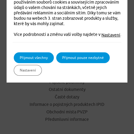
Cestovní pojištění online
používáním souborů cookies a souvisejícím zpracováním
údajů o vašem chování na stránkách, včetně jejich
Pojištění cizinců online
předávání reklamním a sociálním sítím. Díky tomu se vám
Úrazové pojištění online
budou na webech 3. stran zobrazovat produkty a služby,
Pojištění vozidel Jízda online
které by vás mohly zajímat.
Pojištění závažných onemocnění
Více podrobností a změnu vaší volby najdete v
.
Nastavení
Pojištění pracovní neschopnosti
Přijmout všechny
Přijmout pouze nezbytné
NEJČASTĚJI HLEDÁTE
Kontakty
Nastavení
Hlášení škod
Pojistné podmínky
Ostatní dokumenty
Časté dotazy
Informace o pojistných produktech IPID
Obchodní místa PVZP
Předsmluvní informace