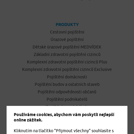
PRODUKTY
Cestovní pojištění
Úrazové pojištění
Dětské úrazové pojištění MEDVÍDEK
Základní zdravotní pojištění cizinců
Komplexní zdravotní pojištění cizinců Plus
Komplexní zdravotní pojištění cizinců Exclusive
Pojištění domácnosti
Pojištění budov a ostatních staveb
Pojištění odpovědnosti občanů
Pojištění podnikatelů
Pojištění vozidel Jízda
Používáme cookies, abychom vám poskytli nejlepší
online zážitek.
ONLINE SJEDNÁNÍ POJIŠTĚNÍ
Kliknutím na tlačítko "Přijmout všechny" souhlasíte s