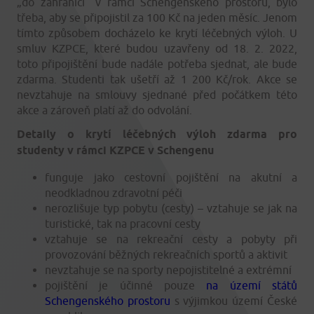
„do zahraničí“ v rámci Schengenského prostoru, bylo
třeba, aby se připojistil za 100 Kč na jeden měsíc. Jenom
tímto způsobem docházelo ke krytí léčebných výloh. U
smluv KZPCE, které budou uzavřeny od 18. 2. 2022,
toto připojištění bude nadále potřeba sjednat, ale bude
zdarma. Studenti tak ušetří až 1 200 Kč/rok. Akce se
nevztahuje na smlouvy sjednané před počátkem této
akce a zároveň platí až do odvolání.
Detaily o krytí léčebných výloh zdarma pro
studenty v rámci KZPCE v Schengenu
funguje jako cestovní pojištění na akutní a
neodkladnou zdravotní péči
nerozlišuje typ pobytu (cesty) – vztahuje se jak na
turistické, tak na pracovní cesty
vztahuje se na rekreační cesty a pobyty při
provozování běžných rekreačních sportů a aktivit
nevztahuje se na sporty nepojistitelné a extrémní
pojištění je účinné pouze
na území států
Schengenského prostoru
s výjimkou území České