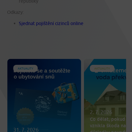
republiky
Odkazy:
Sjednat pojištění cizinců online
AKTUALITY
AKTUALITY
2. 7. 2026
Co dělat, pokud v
vznikla škoda na m
31. 7. 2026