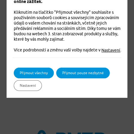
online zážitek.
Kliknutím na tlačítko "Přijmout všechny" souhlasíte s
používáním souborů cookies a souvisejícím zpracováním
údajů o vašem chování na stránkách, včetně jejich
předávání reklamním a sociálním sítím. Díky tomu se vám
info@pvzp.cz
budou na webech 3. stran zobrazovat produkty a služby,
které by vás mohly zajímat.
Více podrobností a změnu vaší volby najdete v
.
Nastavení
Přijmout všechny
Přijmout pouze nezbytné
pvzp.cz
Nastavení