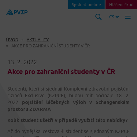
Sjednat on-line
Hlášení škod
CS
ÚVOD
AKTUALITY
AKCE PRO ZAHRANIČNÍ STUDENTY V ČR
13. 2. 2022
Akce pro zahraniční studenty v ČR
Studenti, kteří si sjednají Komplexní zdravotní pojištění
cizinců Exclusive (KZPCE), budou mít počínaje 18. 2.
2022
pojištění léčebných výloh v Schengenském
prostoru ZDARMA
.
Kolik student ušetří v případě využití této nabídky?
Až do nynějška, cestoval-li student se sjednaným KZPCE