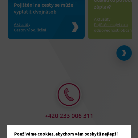
důsledku povodní 
Pojištění na cesty se může
záplav?
vyplatit dvojnásob
Aktuality
Aktuality
Pojištění majetku a
Cestovní pojištění
odpovědnosti občanů
+420 233 006 311
Používáme cookies, abychom vám poskytli nejlepší