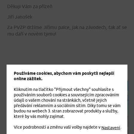
Děkuji Vám za přízeň
Jiří Janošek
Za PVZP držíme Jiřímu palce, jak na závodech, tak ať se
mu daří v novém týmu!
Používáme cookies, abychom vám poskytli nejlepší
online zážitek.
Kliknutím na tlačítko "Přijmout všechny" souhlasíte s
AKTUALITY
AKTUALITY
používáním souborů cookies a souvisejícím zpracováním
údajů o vašem chování na stránkách, včetně jejich
předávání reklamním a sociálním sítím. Díky tomu se vám
budou na webech 3. stran zobrazovat produkty a služby,
které by vás mohly zajímat.
Více podrobností a změnu vaší volby najdete v
.
Nastavení