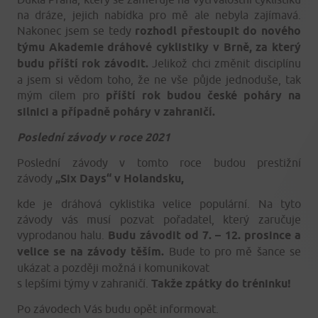
na dráze, jejich nabídka pro mě ale nebyla zajímavá.
Nakonec jsem se tedy
rozhodl přestoupit do nového
týmu Akademie dráhové cyklistiky v Brně, za který
budu příští rok závodit.
Jelikož chci změnit disciplínu
a jsem si vědom toho, že ne vše půjde jednoduše, tak
mým cílem pro
příští rok budou české poháry na
silnici a případně poháry v zahraničí.
Poslední závody v roce 2021
Poslední závody v tomto roce budou prestižní
závody
„Six Days“ v Holandsku,
kde je dráhová cyklistika velice populární. Na tyto
závody vás musí pozvat pořadatel, který zaručuje
vyprodanou halu.
Budu závodit od 7. – 12. prosince a
velice se na závody těším.
Bude to pro mě šance se
ukázat a později možná i komunikovat
s lepšími týmy v zahraničí.
Takže zpátky do tréninku!
Po závodech Vás budu opět informovat.