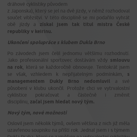
dráhové cyklistiky původem
z Japonska), který se jel na dvě jízdy, v němž rozhodoval
součet vítězství. V této disciplíně se mi podařilo vyhrát
obě jízdy a
získal jsem tak titul mistra České
republiky v keirinu.
Ukončení spolupráce s klubem Dukla Brno
Po závodech jsem čelil jednomu většímu rozhodnutí.
Jako profesionální sportovec dostávám vždy
smlouvu
na rok
, která se každoročně obnovuje. Tentokrát jsem
se však, vzhledem k nepřijatelným podmínkám,
s
managementem Dukly Brno nedomluvil
a své
působení v klubu ukončil. Protože chci ve vytrvalostní
cyklistice pokračovat a částečně i změnit
disciplínu,
začal jsem hledat nový tým.
Nový tým, nové možnosti
Oslovil jsem několik týmů, ovšem většina z nich již měla
uzavřenou soupisku na příští rok. Jednal jsem i s týmem
Dukla Praha, který se zaměřuje na vytrvalostní cyklistiku