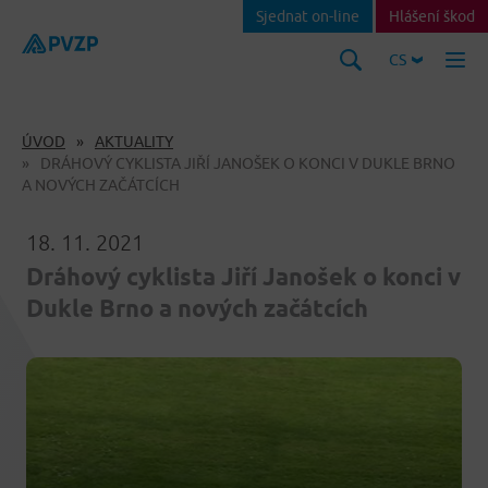
Sjednat on-line
Hlášení škod
CS
ÚVOD
AKTUALITY
DRÁHOVÝ CYKLISTA JIŘÍ JANOŠEK O KONCI V DUKLE BRNO
A NOVÝCH ZAČÁTCÍCH
18. 11. 2021
Dráhový cyklista Jiří Janošek o konci v
Dukle Brno a nových začátcích