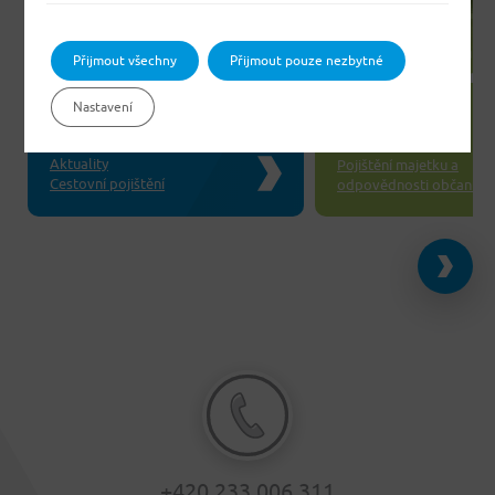
2. 7. 2026
Co dělat, pokud v
vznikla škoda na m
Přijmout všechny
Přijmout pouze nezbytné
31. 7. 2026
důsledku povodní 
Pojištění na cesty se může
záplav?
Nastavení
vyplatit dvojnásob
Aktuality
Aktuality
Pojištění majetku a
Cestovní pojištění
odpovědnosti občanů
+420 233 006 311