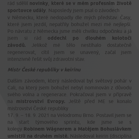
rád sdělil
novinky
,
které se v mém profesním životě
sportovce udály
. Naposledy jsem psal o závodech
v Německu, které nedopadly dle mých představ. Časy,
které jsem jezdil, nepatřily bohužel mezi mé nejlepší.
Po návratu z Německa jsme měli chvilku odpočinku a já
jsem si rád
oddechl po dlouhém kolotoči
závodů.
Jelikož mé tělo nestíhalo dostatečně
regenerovat, cítil jsem se unavený, začal jsem
intenzivně řešit svůj zdravotní stav.
Mistr České republiky v keirinu
Dalším závodem, který následoval byl světový pohár v
Cali, na který jsem bohužel nebyl nominován z důvodu
svého volna a regenerace. Pokračoval jsem v přípravě
na
mistrovství Evropy.
Ještě před ME se konalo
mistrovství České republiky
17. 9. – 18. 9. 2021 na Velodromu Brno. Postavil jsem se
na start týmového sprintu, kde jsme se s
kolegy
Robinem Wágnerem a Matějem Bohuslávkem
umístili na druhém místě.
Následoval keirin (disciplína