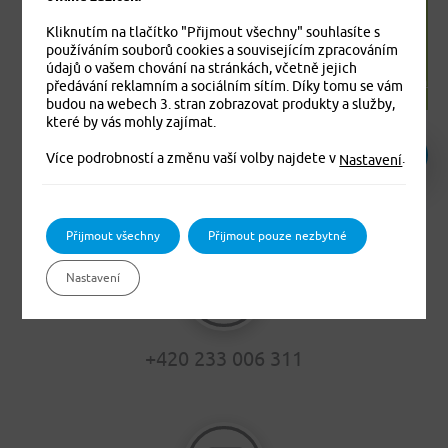
záplav?
vyplatit dvojnásob
Kliknutím na tlačítko "Přijmout všechny" souhlasíte s
Aktuality
používáním souborů cookies a souvisejícím zpracováním
Aktuality
Pojištění majetku a
údajů o vašem chování na stránkách, včetně jejich
Cestovní pojištění
odpovědnosti občanů
předávání reklamním a sociálním sítím. Díky tomu se vám
budou na webech 3. stran zobrazovat produkty a služby,
které by vás mohly zajímat.
Více podrobností a změnu vaší volby najdete v
.
Nastavení
Přijmout všechny
Přijmout pouze nezbytné
Nastavení
+420 233 006 311