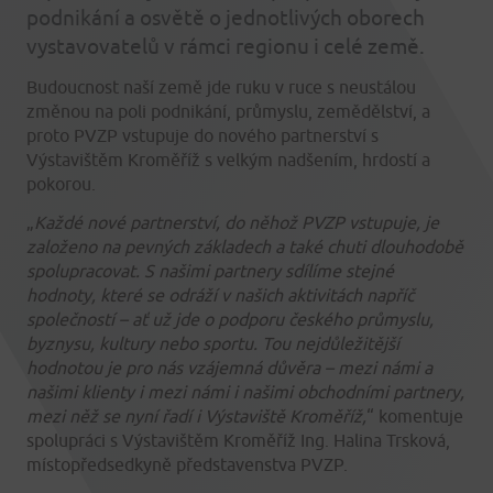
podnikání a osvětě o jednotlivých oborech
vystavovatelů v rámci regionu i celé země.
Budoucnost naší země jde ruku v ruce s neustálou
změnou na poli podnikání, průmyslu, zemědělství, a
proto PVZP vstupuje do nového partnerství s
Výstavištěm Kroměříž s velkým nadšením, hrdostí a
pokorou.
„
Každé nové partnerství, do něhož PVZP vstupuje, je
založeno na pevných základech a také chuti dlouhodobě
spolupracovat. S našimi partnery sdílíme stejné
hodnoty, které se odráží v našich aktivitách napříč
společností – ať už jde o podporu českého průmyslu,
byznysu, kultury nebo sportu. Tou nejdůležitější
hodnotou je pro nás vzájemná důvěra – mezi námi a
našimi klienty i mezi námi i našimi obchodními partnery,
mezi něž se nyní řadí i Výstaviště Kroměříž,
“ komentuje
spolupráci s Výstavištěm Kroměříž Ing. Halina Trsková,
místopředsedkyně představenstva PVZP.