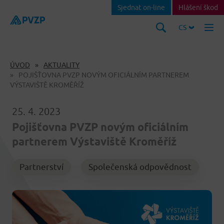
Sjednat on-line
Hlášení škod
CS
ÚVOD
AKTUALITY
POJIŠŤOVNA PVZP NOVÝM OFICIÁLNÍM PARTNEREM
VÝSTAVIŠTĚ KROMĚŘÍŽ
25. 4. 2023
Pojišťovna PVZP novým oficiálním
partnerem Výstaviště Kroměříž
Partnerství
Společenská odpovědnost