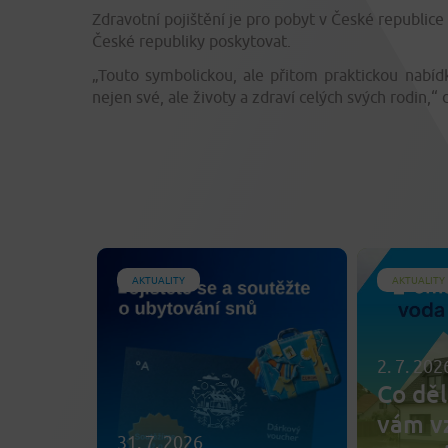
Zdravotní pojištění je pro pobyt v České republice
České republiky poskytovat.
„Touto symbolickou, ale přitom praktickou nabídk
nejen své, ale životy a zdraví celých svých rodin
AKTUALITY
AKTUALITY
2. 7. 202
Co děl
vám v
31. 7. 2026