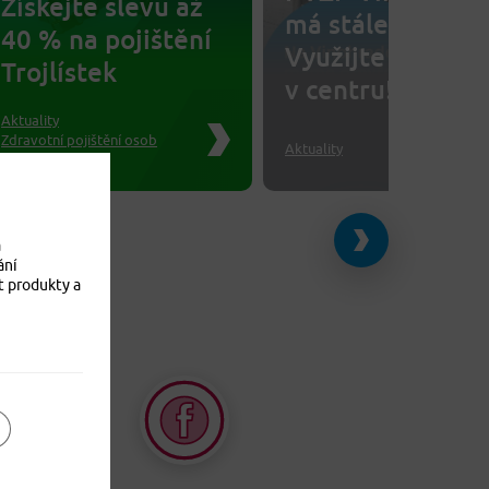
Získejte slevu až
má stále otevřen
40 % na pojištění
Využijte pobočk
Trojlístek
v centru!
Aktuality
Zdravotní pojištění osob
Aktuality
Trojlístek
a
ání
t produkty a