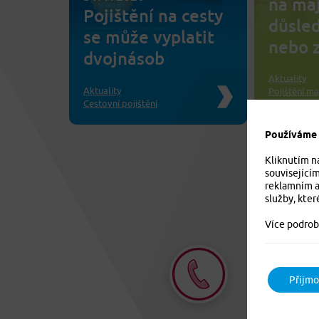
na ma
Pojištění na cesty
důsle
se může vyplatit
nebo 
dvojnásob
Aktuality
Aktuality
Pojištění ma
Cestovní pojištění
odpovědnos
Používáme c
Kliknutím n
související
reklamním a
služby, kter
Více podrob
Přijmo