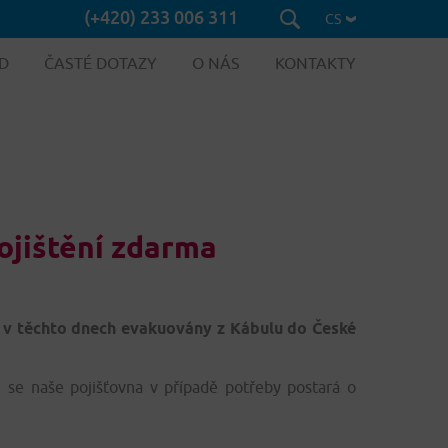
(+420) 233 006 311
CS
D
ČASTÉ DOTAZY
O NÁS
KONTAKTY
ojištění zdarma
u v těchto dnech evakuovány z Kábulu do České
e se naše pojišťovna v případě potřeby postará o