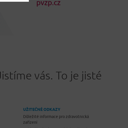
pvzp.cz
Jistíme vás. To je jisté
UŽITEČNÉ ODKAZY
Důležité informace pro zdravotnická
zařízení