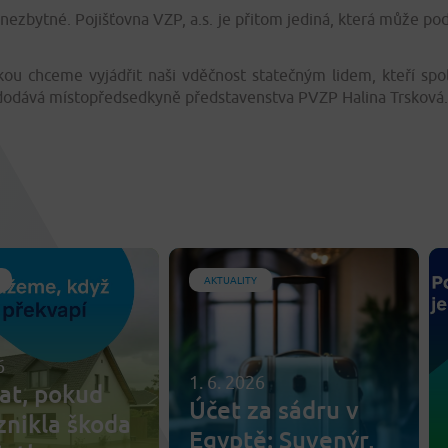
 nezbytné. Pojišťovna VZP, a.s. je přitom jediná, která může p
ou chceme vyjádřit naši vděčnost statečným lidem, kteří spol
,“ dodává místopředsedkyně představenstva PVZP Halina Trsková.
AKTUALITY
6
1. 6. 2026
at, pokud
Účet za sádru v
znikla škoda
Egyptě: Suvenýr,