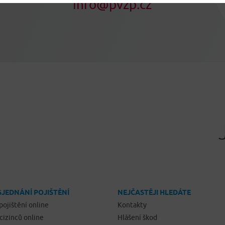
info@pvzp.cz
SJEDNÁNÍ POJIŠTĚNÍ
NEJČASTĚJI HLEDÁTE
pojištění online
Kontakty
 cizinců online
Hlášení škod