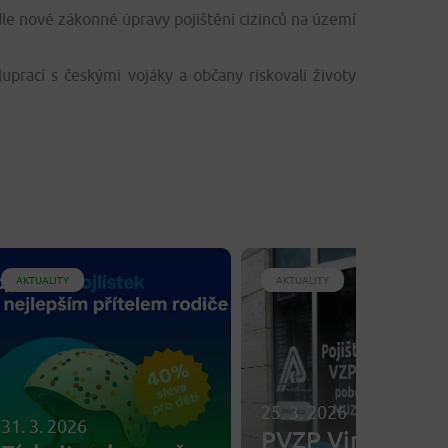
odle nové zákonné úpravy pojištění cizinců na území
uprací s českými vojáky a občany riskovali životy
AKTUALITY
AKTUALITY
25. 3. 2026
31. 3. 2026
PVZP Vinohrady