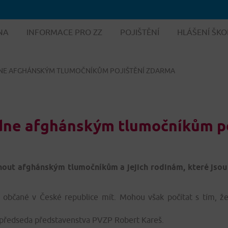
NA
INFORMACE PRO ZZ
POJIŠTĚNÍ
HLÁŠENÍ ŠKO
ÍDNE AFGHÁNSKÝM TLUMOČNÍKŮM POJIŠTĚNÍ ZDARMA
bídne afghánským tlumočníkům p
dnout afghánským tlumočníkům a jejich rodinám, které jso
í občané v České republice mít. Mohou však počítat s tím, ž
á předseda představenstva PVZP Robert Kareš.