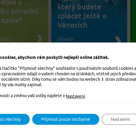
jetku v
který budete
dku povodní
splácet ještě o
záplav?
Vánocích
Aktuality
jetku a
Cestovní pojištění
ti občanů
ookies, abychom vám poskytli nejlepší online zážitek.
a tlačítko "Přijmout všechny" souhlasíte s používáním souborů cookies 
m zpracováním údajů o vašem chování na stránkách, včetně jejich předáv
 sociálním sítím. Díky tomu se vám budou na webech 3. stran zobrazova
é by vás mohly zajímat.
ností a změnu vaší volby najdete v
.
Nastavení
ut všechny
Přijmout pouze nezbytné
Nastavení