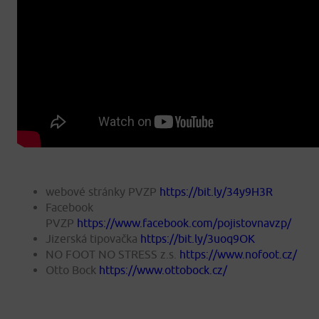
webové stránky PVZP
https://bit.ly/34y9H3R
Facebook
PVZP
https://www.facebook.com/pojistovnavzp/
Jizerská tipovačka
https://bit.ly/3uoq9OK
NO FOOT NO STRESS z.s.
https://www.nofoot.cz/
Otto Bock
https://www.ottobock.cz/