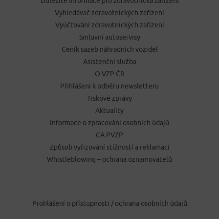
Důležité informace pro zdravotnická zařízení
Vyhledávač zdravotnických zařízení
Vyúčtování zdravotnických zařízení
Smluvní autoservisy
Ceník sazeb náhradních vozidel
Asistenční služba
O VZP ČR
Přihlášení k odběru newsletteru
Tiskové zprávy
Aktuality
Informace o zpracování osobních údajů
CA PVZP
Způsob vyřizování stížností a reklamací
Whistleblowing – ochrana oznamovatelů
Prohlášení o přístupnosti
/
ochrana osobních údajů