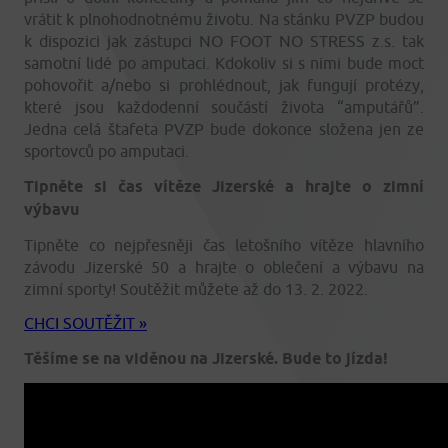
vrátit k plnohodnotnému životu. Na stánku PVZP budou
k dispozici jak zástupci NO FOOT NO STRESS z.s. tak
samotní lidé po amputaci. Kdokoliv si s nimi bude moct
pohovořit a/nebo si prohlédnout, jak fungují protézy,
které jsou každodenní součástí života “amputářů”.
Jedna celá štafeta PVZP bude dokonce složena jen ze
sportovců po amputaci.
Tipněte si čas vítěze Jizerské a hrajte o zimní
výbavu
Tipněte co nejpřesněji čas letošního vítěze hlavního
závodu Jizerské 50 a hrajte o oblečení a výbavu na
zimní sporty! Soutěžit můžete až do 13. 2. 2022.
CHCI SOUTĚŽIT »
Těšíme se na viděnou na Jizerské. Bude to jízda!