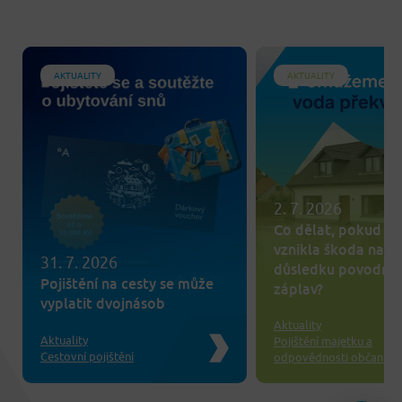
AKTUALITY
AKTUALITY
2. 7. 2026
Co dělat, pokud v
vznikla škoda na m
31. 7. 2026
důsledku povodní 
Pojištění na cesty se může
záplav?
vyplatit dvojnásob
Aktuality
Aktuality
Pojištění majetku a
Cestovní pojištění
odpovědnosti občanů