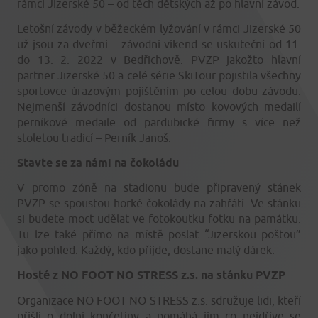
rámci Jizerské 50 – od těch dětských až po hlavní závod.
Letošní závody v běžeckém lyžování v rámci Jizerské 50
už jsou za dveřmi – závodní víkend se uskuteční od 11.
do 13. 2. 2022 v Bedřichově. PVZP jakožto hlavní
partner Jizerské 50 a celé série SkiTour pojistila všechny
sportovce úrazovým pojištěním po celou dobu závodu.
Nejmenší závodníci dostanou místo kovových medailí
perníkové medaile od pardubické firmy s více než
stoletou tradicí – Perník Janoš.
Stavte se za námi na čokoládu
V promo zóně na stadionu bude připravený stánek
PVZP se spoustou horké čokolády na zahřátí. Ve stánku
si budete moct udělat ve fotokoutku fotku na památku.
Tu lze také přímo na místě poslat “Jizerskou poštou”
jako pohled. Každý, kdo přijde, dostane malý dárek.
Hosté z NO FOOT NO STRESS z.s. na stánku PVZP
Organizace NO FOOT NO STRESS z.s. sdružuje lidi, kteří
přišli o dolní končetiny a pomáhá jim co nejdříve se