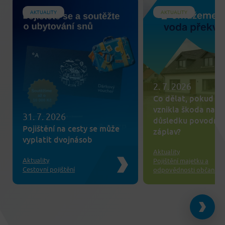
AKTUALITY
AKTUALITY
2. 7. 2026
Co dělat, pokud v
vznikla škoda na m
31. 7. 2026
důsledku povodní 
Pojištění na cesty se může
záplav?
vyplatit dvojnásob
Aktuality
Aktuality
Pojištění majetku a
Cestovní pojištění
odpovědnosti občanů