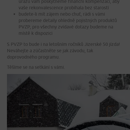
úrazu vám poskytneme finanční kompenzaci, aby
vaše rekonvalescence probíhala bez starostí
budete-li mít zájem nebo chuť, rádi s vámi
probereme detaily ohledně pojistných produktů
PVZP, pro všechny zvídavé dotazy budeme na
místě k dispozici
S PVZP to bude i na letošním ročníků Jizerské 50 jízda!
Neváhejte a zúčastněte se jak závodu, tak
doprovodného programu.
Těšíme se na setkání s vámi.