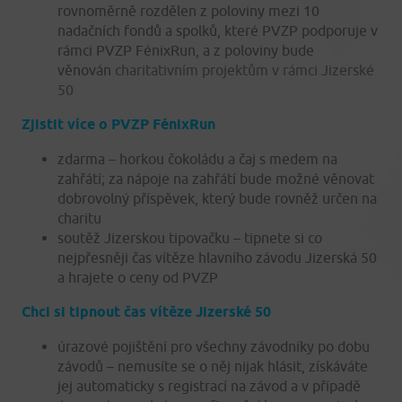
rovnoměrně rozdělen z poloviny mezi 10
nadačních fondů a spolků, které PVZP podporuje v
rámci PVZP FénixRun, a z poloviny bude
věnován
charitativním projektům v rámci Jizerské
50
Zjistit více o PVZP FénixRun
zdarma – horkou čokoládu a čaj s medem na
zahřátí; za nápoje na zahřátí bude možné věnovat
dobrovolný příspěvek, který bude rovněž určen na
charitu
soutěž Jizerskou tipovačku – tipnete si co
nejpřesněji čas vítěze hlavního závodu Jizerská 50
a hrajete o ceny od PVZP
Chci si tipnout čas vítěze Jizerské 50
úrazové pojištění pro všechny závodníky po dobu
závodů – nemusíte se o něj nijak hlásit, získáváte
jej automaticky s registrací na závod a v případě