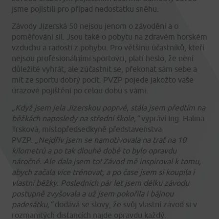
jsme pojistili pro případ nedostatku sněhu.
Závody Jizerská 50 nejsou jenom o závodění a o
poměřování sil. Jsou také o pobytu na zdravém horském
vzduchu a radosti z pohybu. Pro většinu účastníků, kteří
nejsou profesionálními sportovci, platí heslo, že není
důležité vyhrát, ale zúčastnit se, překonat sám sebe a
mít ze sportu dobrý pocit. PVZP pojede jakožto vaše
úrazové pojištění po celou dobu s vámi.
„Když jsem jela Jizerskou poprvé, stála jsem předtím na
běžkách naposledy na střední škole,“
vypráví Ing. Halina
Trsková, místopředsedkyně představenstva
PVZP.
„Nejdřív jsem se namotivovala na trať na 10
kilometrů a po tak dlouhé době to bylo opravdu
náročné. Ale dala jsem to! Závod mě inspiroval k tomu,
abych začala více trénovat, a po čase jsem si koupila i
vlastní běžky. Posledních pár let jsem délku závodu
postupně zvyšovala a už jsem pokořila i bájnou
padesátku,“
dodává se slovy, že svůj vlastní závod si v
rozmanitých distancích najde opravdu každý.