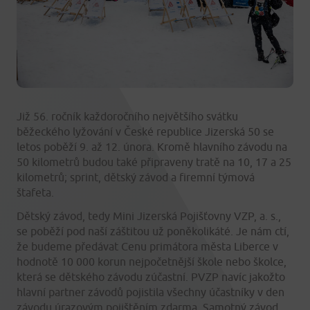
Již 56. ročník každoročního největšího svátku
běžeckého lyžování v České republice Jizerská 50 se
letos poběží 9. až 12. února. Kromě hlavního závodu na
50 kilometrů budou také připraveny tratě na 10, 17 a 25
kilometrů; sprint, dětský závod a firemní týmová
štafeta.
Dětský závod, tedy Mini Jizerská Pojišťovny VZP, a. s.,
se poběží pod naší záštitou už poněkolikáté. Je nám ctí,
že budeme předávat Cenu primátora města Liberce v
hodnotě 10 000 korun nejpočetnější škole nebo školce,
která se dětského závodu zúčastní. PVZP navíc jakožto
hlavní partner závodů pojistila všechny účastníky v den
závodu úrazovým pojištěním zdarma. Samotný závod