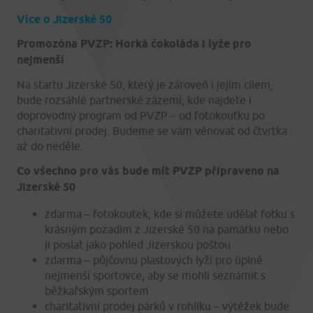
Více o Jizerské 50
Promozóna PVZP: Horká čokoláda i lyže pro
nejmenší
Na startu Jizerské 50, který je zároveň i jejím cílem,
bude rozsáhlé partnerské zázemí, kde najdete i
doprovodný program od PVZP – od fotokoutku po
charitativní prodej. Budeme se vám věnovat od čtvrtka
až do neděle.
Co všechno pro vás bude mít PVZP připraveno na
Jizerské 50
zdarma – fotokoutek, kde si můžete udělat fotku s
krásným pozadím z Jizerské 50 na památku nebo
ji poslat jako pohled Jizerskou poštou
zdarma – půjčovnu plastových lyží pro úplně
nejmenší sportovce, aby se mohli seznámit s
běžkařským sportem
charitativní prodej párků v rohlíku – výtěžek bude