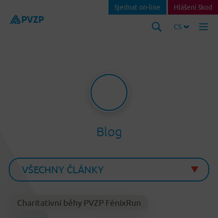
Sjednat on-line
Hlášení škod
CS
Blog
Charitativní běhy PVZP FénixRun