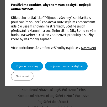
Používáme cookies, abychom vám poskytli nejlepší
online zážitek.
Kliknutím na tlačítko "Přijmout všechny" souhlasíte s
používáním souborů cookies a souvisejícím zpracováním
údajů o vašem chování na stránkách, včetně jejich
předávání reklamním a sociálním sítím. Díky tomu se vám
budou na webech 3. stran zobrazovat produkty a služby,
Jistíme vás. To je jisté
které by vás mohly zajímat.
Více podrobností a změnu vaší volby najdete v
.
Nastavení
PRODUKTY
Cestovní pojištění
Přijmout všechny
Přijmout pouze nezbytné
Úrazové pojištění
Nastavení
Dětské úrazové pojištění MEDVÍDEK
Základní zdravotní pojištění cizinců
Komplexní zdravotní pojištění cizinců Plus
Komplexní zdravotní pojištění cizinců Exclusive
Pojištění domácnosti