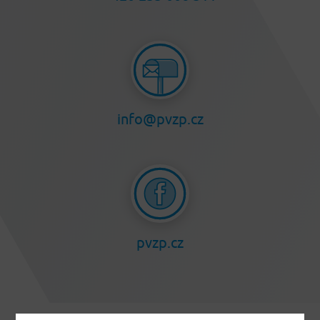
info@pvzp.cz
pvzp.cz