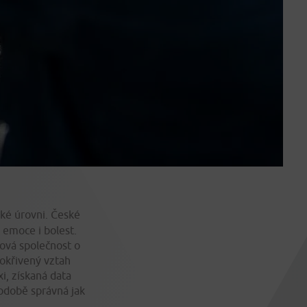
ké úrovni. České
í emoce i bolest.
ová společnost o
pokřivený vztah
i, získaná data
hodobě správná jak