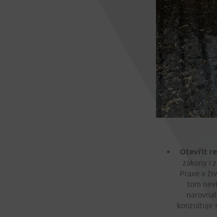
Otevřít r
zákony i z
Praxe v ži
tom neví
narovnat
konzultuje 