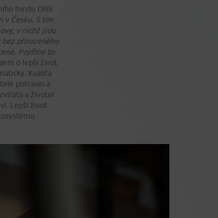
čního fondu ONE
en v Česku. S tím
hovy, v
nichž jsou
 bez přirozen
ého
cen
é. Pojďme to
jem o lepší život
matický. Kvalita
telé potravin a
zvířata a životní
í. Lepší život
ekosystému.