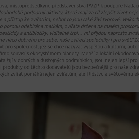
sková, místopředsedkyně představenstva PVZP k podpoře Nada
louhodobě podporuji aktivity, kter
é mají
za cíl zlepšit život nej
ie a přístup ke zvířatům, neboť to jsou také živí tvorov
é. Velkoc
o porodu odebírána matkám, zvíř
ata držena na mal
ém prostoru
esticidy a antibiotiky, viditelně trpí…
mi přijdou naprosto zvrá
me něco dobr
ého pro sebe, naše zvířecí společníky i pro svět.
“Zá
ýt pro společnost, jež se chce nazývat vyspělou a kulturní, auto
přímo souvisí s ekosystémem planety. Menší a lokální ekododava
ta žijí v dobrých a důstojných podmínkách, jsou nejen lepší pro 
e i produkty od těchto dodavatelů jsou bezpečnější pro naše zdrav
ých zvířat pomáhá nejen zvířatům, ale i lidstvu a světovému 