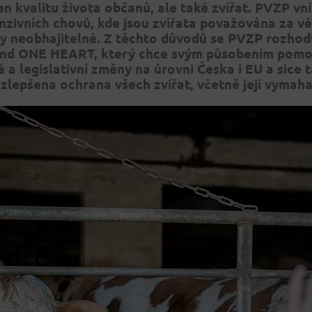
en kvalitu života občanů, ale tak
é
zvířat. PVZP vn
zivních chovů, kde jsou zvíř
ata
považována za vě
ky neobhajiteln
é
. Z těchto důvodů se PVZP rozhod
nd O
NE H
EART, který chce svým působením pomo
é a legislativní změny na úrovni Česka i EU a sice 
zlepšena ochrana všech zvířat, včetně její vymaha