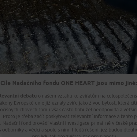
Cíle Nadačního fondu ONE HEART jsou mimo jiné:
elevantní debatu
o našem vztahu ke zvířatům na celospolečens
ákony Evropské unie již uznaly zvíře jako živou bytost, která cít
vočišných chovech tomu však často bohužel neodpovídá a většin
. Proto je třeba začít poskytovat relevantní informace a tento 
. Nadační fond provádí vlastní investigace primárně v české prax
s odborníky a vědci a spolu s nimi hledá řešení, jež budou dlou
pro lidi, tak pro zvířata, tak pro planetu.