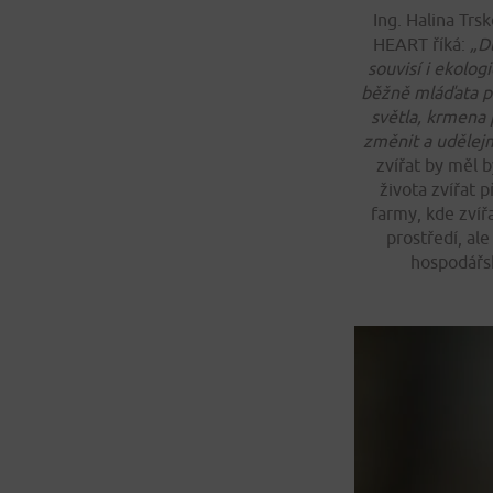
Ing. Halina Tr
HEART říká:
„D
souvisí i ekolog
běžně mláďata p
světla, krmena p
změnit a udělej
zvířat by měl b
života zvířat 
farmy, kde zvířa
prostředí, al
hospodářsk