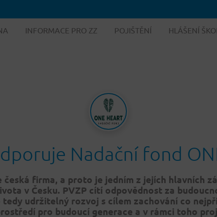
NA
INFORMACE PRO ZZ
POJIŠTĚNÍ
HLÁŠENÍ ŠKO
dporuje Nadační fond O
e česká
firma, a proto je jedním z jejích hlavních
zá
života v Česku. PVZP cítí odpovědnost za budoucn
tedy udržitelný rozvoj s cílem zachování co nejpř
prostředí pro budoucí generace a v rámci toho
proj