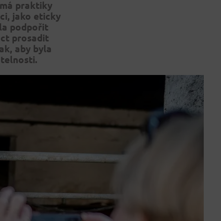
ímá praktiky
ci,
jako eticky
la podpoř
it
ct prosadit
tak, aby byla
telnosti.