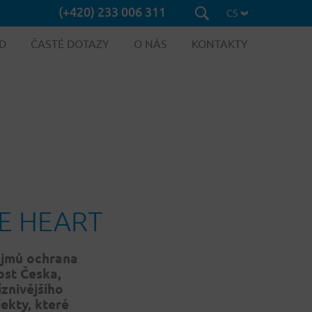
(+420) 233 006 311
CS
D
ČASTÉ DOTAZY
O NÁS
KONTAKTY
NE HEART
jmů ochrana
ost Č
eska,
íznivějšího
ekty, kter
é