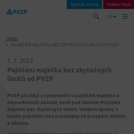
Sjednat on-line
Hlášení škod
CS
ÚVOD
POJIŠTĚNÍ MAJETKU BEZ ZBYTEČNÝCH LIMITŮ OD PVZP
1. 2. 2023
Pojištění majetku bez zbytečných
limitů od PVZP
PVZP přichází s vylepšením v pojištění majetku a
odpovědnosti občanů, nově pod názvem Pojištění
majetku bez zbytečných limitů. Veškeré úpravy v
tomto pojištění jsou provedeny ve prospěch klienta
a zdarma.
Majetkové pojištění má nyní nejširší pojistné krytí na