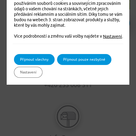
Cestovní pojištění
odpovědnosti občanů
používáním souborů cookies a souvisejícím zpracováním
údajů o vašem chování na stránkách, včetně jejich
předávání reklamním a sociálním sítím. Díky tomu se vám
budou na webech 3. stran zobrazovat produkty a služby,
které by vás mohly zajímat.
Více podrobností a změnu vaší volby najdete v
.
Nastavení
Přijmout všechny
Přijmout pouze nezbytné
Nastavení
+420 233 006 311