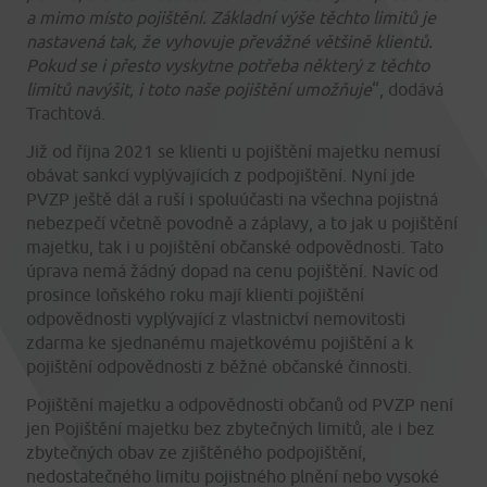
a mimo místo pojištění. Základní výše těchto limitů je
nastavená tak, že vyhovuje převážné většině klientů.
Pokud se i přesto vyskytne potřeba některý z těchto
limitů navýšit, i toto naše pojištění umožňuje
“, dodává
Trachtová.
Již od října 2021 se klienti u pojištění majetku nemusí
obávat sankcí vyplývajících z podpojištění. Nyní jde
PVZP ještě dál a ruší i spoluúčasti na všechna pojistná
nebezpečí včetně povodně a záplavy, a to jak u pojištění
majetku, tak i u pojištění občanské odpovědnosti. Tato
úprava nemá žádný dopad na cenu pojištění. Navíc od
prosince loňského roku mají klienti pojištění
odpovědnosti vyplývající z vlastnictví nemovitosti
zdarma ke sjednanému majetkovému pojištění a k
pojištění odpovědnosti z běžné občanské činnosti.
Pojištění majetku a odpovědnosti občanů od PVZP není
jen Pojištění majetku bez zbytečných limitů, ale i bez
zbytečných obav ze zjištěného podpojištění,
nedostatečného limitu pojistného plnění nebo vysoké