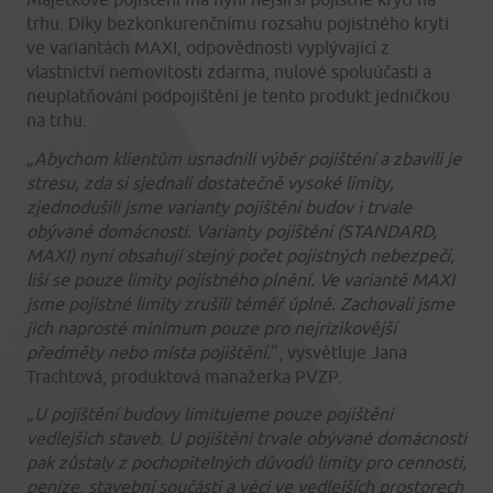
trhu. Díky bezkonkurenčnímu rozsahu pojistného krytí
ve variantách MAXI, odpovědnosti vyplývající z
vlastnictví nemovitosti zdarma, nulové spoluúčasti a
neuplatňování podpojištění je tento produkt jedničkou
na trhu.
„
Abychom klientům usnadnili výběr pojištění a zbavili je
stresu, zda si sjednali dostatečně vysoké limity,
zjednodušili jsme varianty pojištění budov i trvale
obývané domácnosti. Varianty pojištění (STANDARD,
MAXI) nyní obsahují stejný počet pojistných nebezpečí,
liší se pouze limity pojistného plnění. Ve variantě MAXI
jsme pojistné limity zrušili téměř úplně. Zachovali jsme
jich naprosté minimum pouze pro nejrizikovější
předměty nebo místa pojištění.
“, vysvětluje Jana
Trachtová, produktová manažerka PVZP.
„
U pojištění budovy limitujeme pouze pojištění
vedlejších staveb. U pojištění trvale obývané domácnosti
pak zůstaly z pochopitelných důvodů limity pro cennosti,
peníze, stavební součásti a věci ve vedlejších prostorech