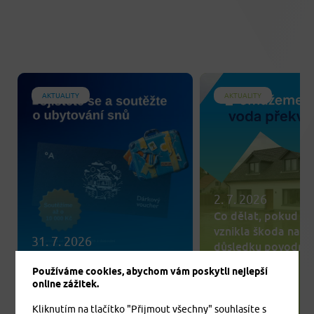
AKTUALITY
AKTUALITY
2. 7. 2026
Co dělat, pokud v
vznikla škoda na m
31. 7. 2026
důsledku povodní 
Pojištění na cesty se může
záplav?
Používáme cookies, abychom vám poskytli nejlepší
vyplatit dvojnásob
online zážitek.
Aktuality
Aktuality
Pojištění majetku a
Kliknutím na tlačítko "Přijmout všechny" souhlasíte s