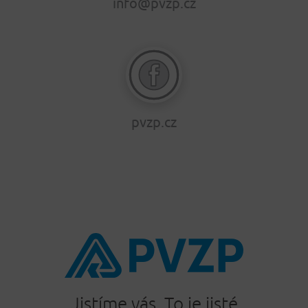
info@pvzp.cz
pvzp.cz
Jistíme vás. To je jisté