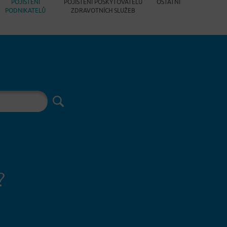
POJIŠTĚNÍ
POJIŠTĚNÍ POSKYTOVATELŮ
OSTATNÍ
PODNIKATELŮ
ZDRAVOTNÍCH SLUŽEB
?