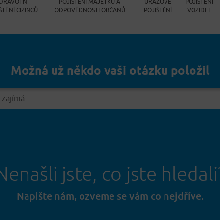
DRAVOTNÍ
POJIŠTĚNÍ MAJETKU A
ÚRAZOVÉ
POJIŠTĚNÍ
ŠTĚNÍ CIZINCŮ
ODPOVĚDNOSTI OBČANŮ
POJIŠTĚNÍ
VOZIDEL
Možná už někdo vaši otázku položil
Nenašli jste, co jste hledali
Napište nám, ozveme se vám co nejdříve.