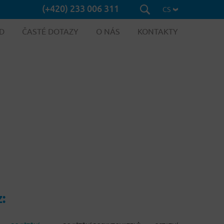
(+420) 233 006 311
CS
D
ČASTÉ DOTAZY
O NÁS
KONTAKTY
: