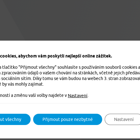
ookies, abychom vám poskytli nejlepší online zážitek.
a tlačítko "Přijmout všechny" souhlasíte s používáním souborů cookies 
m zpracováním údajů o vašem chování na stránkách, včetně jejich předáv
 sociálním sítím. Díky tomu se vám budou na webech 3. stran zobrazova
é by vás mohly zajímat.
ností a změnu vaší volby najdete v
.
Nastavení
ut všechny
Přijmout pouze nezbytné
Nastavení