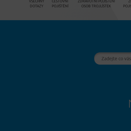
VŠECHNY
CESTOVNÍ
ZDRAVOTNÍ POJIŠTĚNÍ
Z
DOTAZY
POJIŠTĚNÍ
OSOB TROJLÍSTEK
POJI