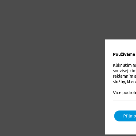
Používáme c
Kliknutím n
související
reklamním a
služby, kter
Více podrob
Přijmo