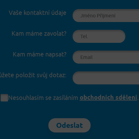
Vaše kontaktní údaje
Kam máme zavolat?
Kam máme napsat?
žete položit svůj dotaz:
obchodních sdělení
Nesouhlasím se zasíláním
.
Odeslat