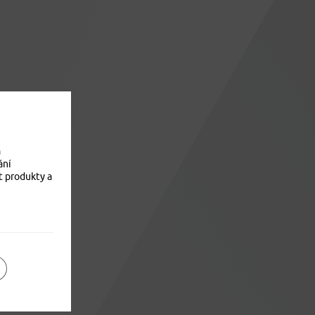
a
ání
t produkty a