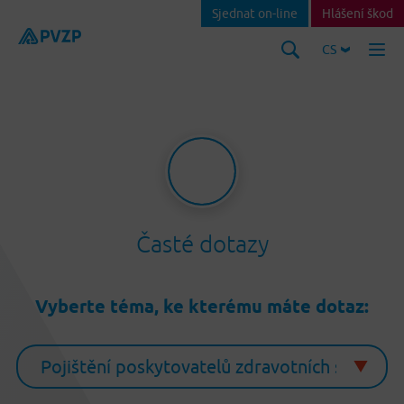
Sjednat on-line
Hlášení škod
CS
Časté dotazy
Vyberte téma, ke kterému máte dotaz: