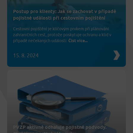
Postup pro klienty: Jak se zachovat v případě
pojistné události při cestovním pojištění
Cestovní pojištění je klíčovým prvkem při plánování
zahraničních cest, protože poskytuje ochranu a klid v
případě nečekaných událostí.
Číst více...
15. 8. 2024
PVZP aktivně odhaluje pojistné podvody.