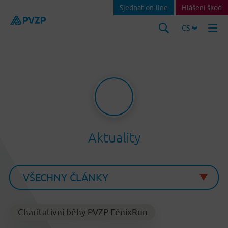
Sjednat on-line
Hlášení škod
CS
Aktuality
Charitativní běhy PVZP FénixRun