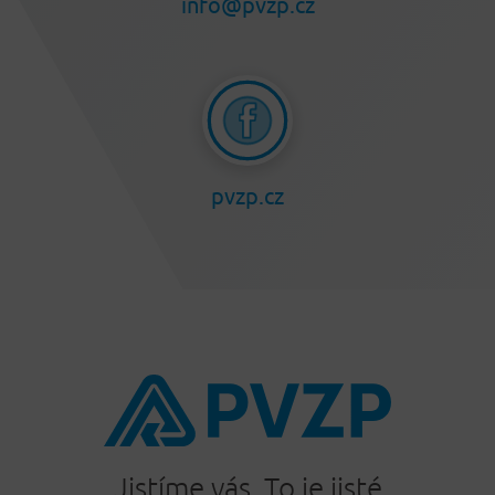
info@pvzp.cz
pvzp.cz
Jistíme vás. To je jisté