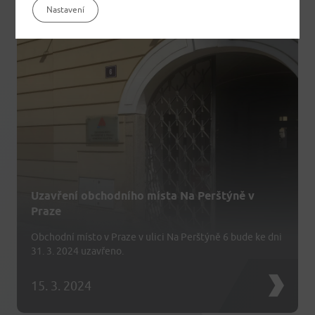
Nastavení
Uzavření obchodního místa Na Perštýně v
Praze
Obchodní místo v Praze v ulici Na Perštýně 6 bude ke dni
31. 3. 2024 uzavřeno.
15. 3. 2024