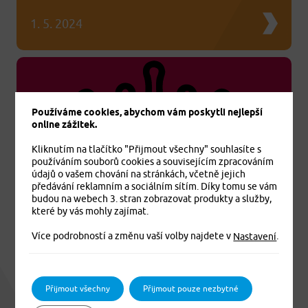
1. 5. 2024
Používáme cookies, abychom vám poskytli nejlepší
online zážitek.
Kliknutím na tlačítko "Přijmout všechny" souhlasíte s
používáním souborů cookies a souvisejícím zpracováním
údajů o vašem chování na stránkách, včetně jejich
předávání reklamním a sociálním sítím. Díky tomu se vám
Zdravotní pojištění cizinců v souvislosti s
budou na webech 3. stran zobrazovat produkty a služby,
očkováním proti černému kašli
které by vás mohly zajímat.
Povinná očkování jsou hrazena ze základního limitu
Více podrobností a změnu vaší volby najdete v
.
Nastavení
Komplexního zdravotního pojištění cizinců PLUS (KZPC
PLUS) i Komplexního zdravotního pojištění cizinců
Exclusive (KZPC Exclusive).
Přijmout všechny
Přijmout pouze nezbytné
27. 3. 2024