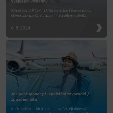
vynikající výsledky
Silnou pozici PVZP na trhu pojištění a mimořádnou
důvěru zákazníků dokazují hmatatelné výsledky.
6. 8. 2024
Jak postupovat při zpoždění zavazadel /
zpoždění letu
S příchodem letních prázdnin se častěji objevují