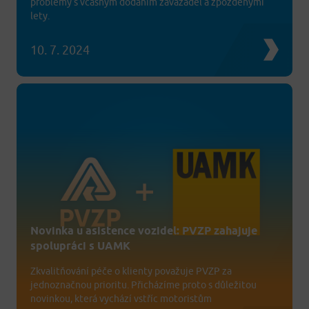
problémy s včasným dodáním zavazadel a zpožděnými
lety.
10. 7. 2024
Novinka u asistence vozidel: PVZP zahajuje
spolupráci s UAMK
Zkvalitňování péče o klienty považuje PVZP za
jednoznačnou prioritu. Přicházíme proto s důležitou
novinkou, která vychází vstříc motoristům