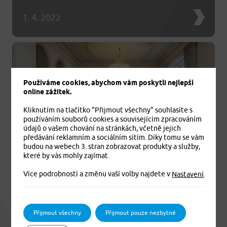
1. 4. 2022
Používáme cookies, abychom vám poskytli nejlepší
online zážitek.
Kliknutím na tlačítko "Přijmout všechny" souhlasíte s
používáním souborů cookies a souvisejícím zpracováním
údajů o vašem chování na stránkách, včetně jejich
předávání reklamním a sociálním sítím. Díky tomu se vám
budou na webech 3. stran zobrazovat produkty a služby,
PVZP uspořádá přes deset akcí pro seniory
které by vás mohly zajímat.
zdarma
Více podrobností a změnu vaší volby najdete v
.
Nastavení
První představení – Velikonoční pomlázka – koncert
souboru Muzika R. Tvrdíka – se uskuteční ve čtvrtek 14.
dubna 2022
Přijmout všechny
Přijmout pouze nezbytné
29. 3. 2022