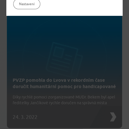
Nastavení
PVZP pomohla do Lvova v rekordním čase
doručit humanitární pomoc pro handicapované
Díky rychlé pomoci zorganizované MUDr. Bekem byl apel
ředitelky Jančíkové rychle doručen na správná místa
24. 3. 2022