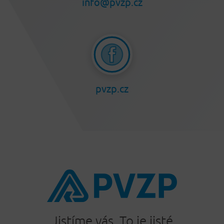
info@pvzp.cz
pvzp.cz
Jistíme vás. To je jisté