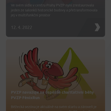
Ve svém sídle v centru Prahy PVZP nyní zrestaurovala
jeden ze salonků historické budovy a přetransformovala
jej v multifunkční prostor
12. 4. 2022
PVZP navazuje na úspěšné charitativní běhy
PVZP FénixRun
Běžecká sezóna je aktuálně na svém startu a zároveň je