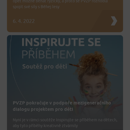
opět možné běhat fyzicky, a proto se PVZP rozhodla
spojit své síly s Běhej lesy
6. 4. 2022
PVZP pokračuje v podpoře mezigeneračního
dialogu projektem pro děti
Nyní je v rámci soutěže Inspirujte se příběhem na dětech,
aby tyto příběhy kreativně ztvárnily