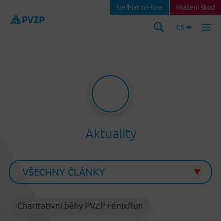
Sjednat on-line
Hlášení škod
CS
Aktuality
Charitativní běhy PVZP FénixRun